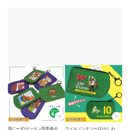
馬にーず/ゼッケン型馬券ポ
ウィルソンテソーロ(かしわ