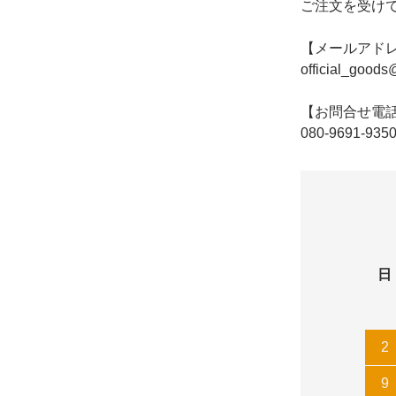
ご注文を受け
【メールアド
official_goods
【お問合せ電
080-9691-935
日
2
9