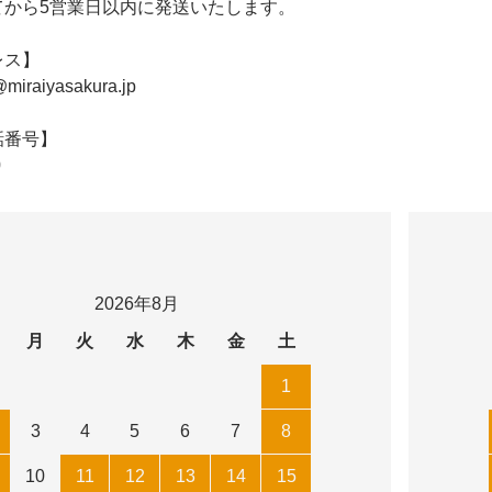
てから5営業日以内に発送いたします。
レス】
@miraiyasakura.jp
話番号】
0
2026年8月
月
火
水
木
金
土
1
3
4
5
6
7
8
10
11
12
13
14
15