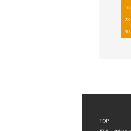
16
23
30
TOP