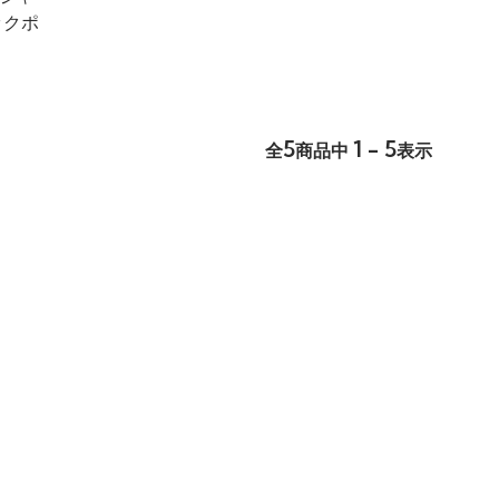
ックポ
5
1 - 5
全
商品中
表示