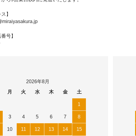
レス】
@miraiyasakura.jp
話番号】
0
2026年8月
月
火
水
木
金
土
1
3
4
5
6
7
8
10
11
12
13
14
15