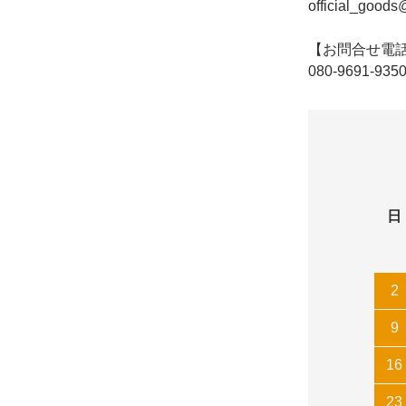
official_goods
【お問合せ電
080-9691-935
日
2
9
16
23