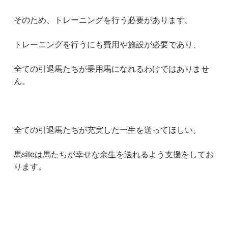
そのため、トレーニングを行う必要があります。
トレーニングを行うにも費用や施設が必要であり、
全ての引退馬たちが乗用馬になれるわけではありませ
ん。
全ての引退馬たちが充実した一生を送ってほしい。
馬siteは馬たちが幸せな余生を送れるよう支援をしてお
ります。