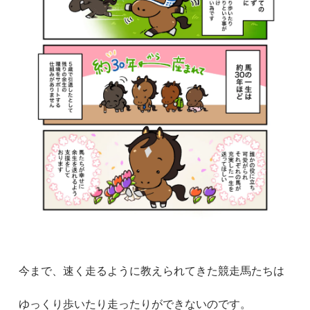
今まで、速く走るように教えられてきた競走馬たちは
ゆっくり歩いたり走ったりができないのです。