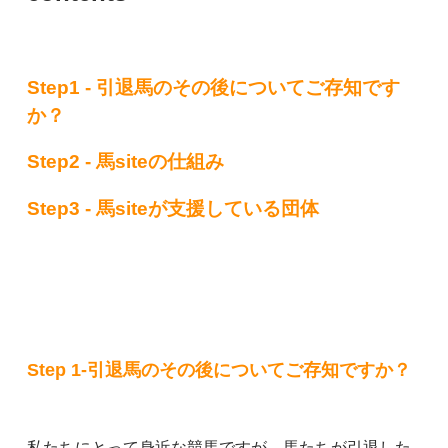
Step1 -
引退馬のその後についてご存知です
か？
Step2 -
馬siteの仕組み
Step3 -
馬siteが支援している団体
Step 1‐
引退馬のその後についてご存知ですか？
私たちにとって身近な競馬ですが、馬たちが引退した