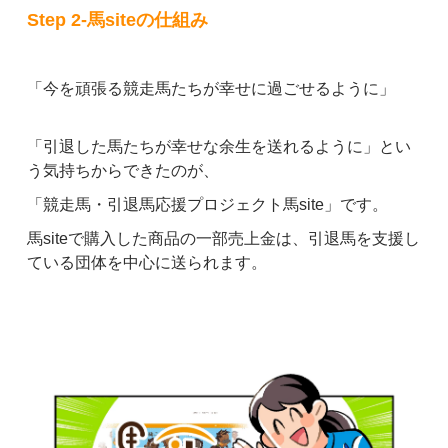
Step 2‐
馬siteの仕組み
「今を頑張る競走馬たちが幸せに過ごせるように」
「引退した馬たちが幸せな余生を送れるように」とい
う気持ちからできたのが、
「競走馬・引退馬応援プロジェクト馬site」です。
馬siteで購入した商品の一部売上金は、引退馬を支援し
ている団体を中心に送られます。