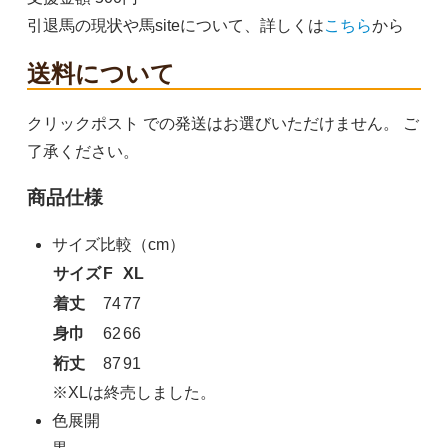
引退馬の現状や馬siteについて、詳しくは
こちら
から
黒
XL
送料について
3,300円(税込)
SOLD OUT
クリックポスト での発送はお選びいただけません。
ご
了承ください。
商品仕様
サイズ比較（cm）
サイズ
F
XL
着丈
74
77
身巾
62
66
裄丈
87
91
※XLは終売しました。
色展開