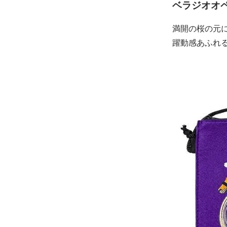
ベラジオオ
満開の桜の元
躍動感あふれ