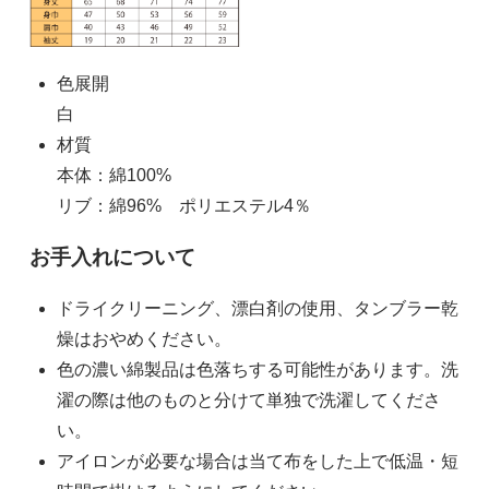
L
3,400円(税込)
色展開
XL
白
3,400円(税込)
材質
本体：綿100%
2XL(XXL)
リブ：綿96% ポリエステル4％
3,400円(税込)
お手入れについて
ドライクリーニング、漂白剤の使用、タンブラー乾
燥はおやめください。
色の濃い綿製品は色落ちする可能性があります。洗
濯の際は他のものと分けて単独で洗濯してくださ
い。
アイロンが必要な場合は当て布をした上で低温・短