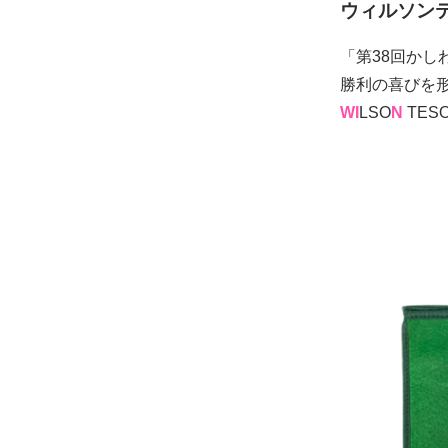
ウィルソン
「第38回か
勝利の喜びを
W
I
LSO
N
TES