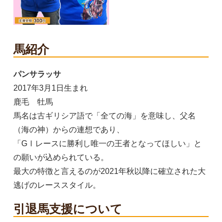
S
9,450円(税込)
SOLD OUT
馬紹介
M
パンサラッサ
9,450円(税込)
SOLD OUT
2017年3月1日生まれ
鹿毛 牡馬
L
馬名は古ギリシア語で「全ての海」を意味し、父名
9,450円(税込)
（海の神）からの連想であり、
SOLD OUT
「GⅠレースに勝利し唯一の王者となってほしい」と
の願いが込められている。
XL
最大の特徴と言えるのが2021年秋以降に確立された大
9,450円(税込)
逃げのレーススタイル。
SOLD OUT
引退馬支援について