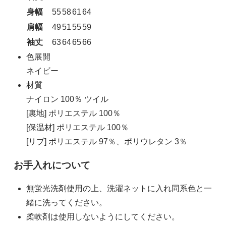
身幅
55
58
61
64
肩幅
49
51
55
59
袖丈
63
64
65
66
色展開
ネイビー
材質
ナイロン 100％ ツイル
[裏地] ポリエステル 100％
[保温材] ポリエステル 100％
[リブ] ポリエステル 97％、ポリウレタン 3％
お手入れについて
無蛍光洗剤使用の上、洗濯ネットに入れ同系色と一
緒に洗ってください。
柔軟剤は使用しないようにしてください。